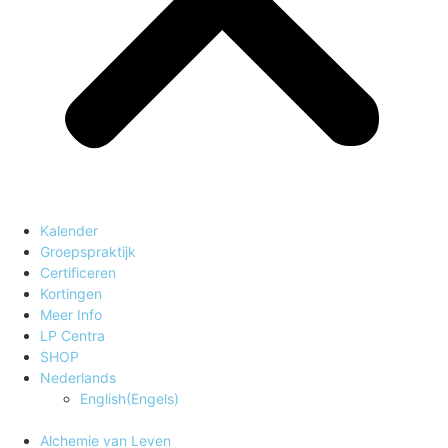
Kalender
Groepspraktijk
Certificeren
Kortingen
Meer Info
LP Centra
SHOP
Nederlands
English
(
Engels
)
Alchemie van Leven