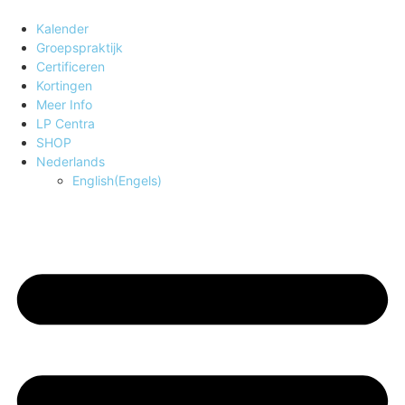
Kalender
Groepspraktijk
Certificeren
Kortingen
Meer Info
LP Centra
SHOP
Nederlands
English
(
Engels
)