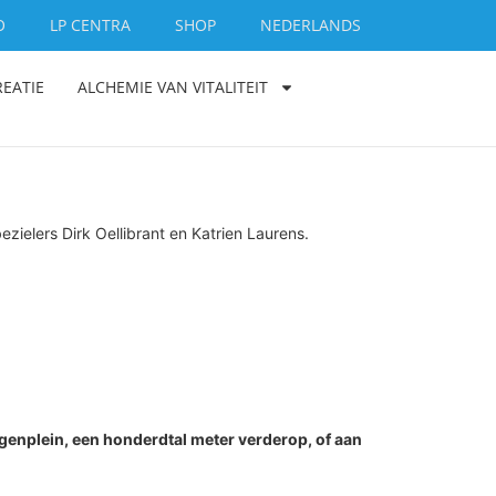
O
LP CENTRA
SHOP
NEDERLANDS
REATIE
ALCHEMIE VAN VITALITEIT
zielers Dirk Oellibrant en Katrien Laurens.
enplein, een honderdtal meter verderop, of aan