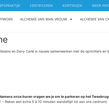
EPSPRAKTIJK
CERTIFICEREN
KORTINGEN
MEER INF
ODYWORK
ALCHEMIE VAN MAN VROUW
ALCHEMIE VAN C
me
Wilssens en Davy Carlé in nauwe samenwerken met de oprichters en be
Namens onze buren vragen we je om te parkeren op het Tweebrugg
 – Reken een extra 5 à 10 minuten wandeltijd tot aan ons centrum).