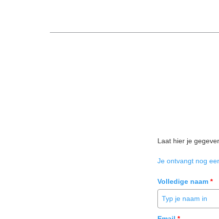
Laat hier je gegeve
Je ontvangt nog een
Volledige naam
*
Email
*