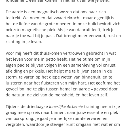
fundament: een aankomen in het hart van wie je bent.
De aarde is een magnetisch wezen dat ons naar zich
toetrekt. We noemen dat zwaartekracht, maar eigenlijk is
het de liefde van de grote moeder. In onze buik bevindt zich
ook zo’n magnetische plek. Als je van daaruit leeft, trek je
naar je toe wat bij je past. Dat brengt meer eenvoud, rust en
richting in je leven.
Voor mij heeft dit thuiskomen vertrouwen gebracht in wat
het leven voor me in petto heeft. Het helpt me om mijn
eigen pad te blijven volgen in een samenleving vol onrust,
afleiding en prikkels. Het helpt me te blijven staan in de
storm, te varen op het diepe weten van binnenuit, en te
luisteren naar het fluisteren van mijn hart. Het geeft me het
gevoel ‘online’ te zijn tussen hemel en aarde – gevoed door
de natuur, de ziel van de mensheid, én het leven zelf.
Tijdens de driedaagse
Innerlijke Alchemie
-training neem ik je
graag mee op reis naar binnen, naar jouw essentie en plek
van oorsprong. Je gaat je innerlijke ruimte ervaren en
vergroten, waardoor je steviger kunt omgaan met wat er om