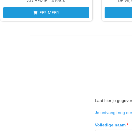
ALCHEMIE – 4 PACK
DE WIJ
LEES MEER
Laat hier je gegeve
Je ontvangt nog een
Volledige naam
*