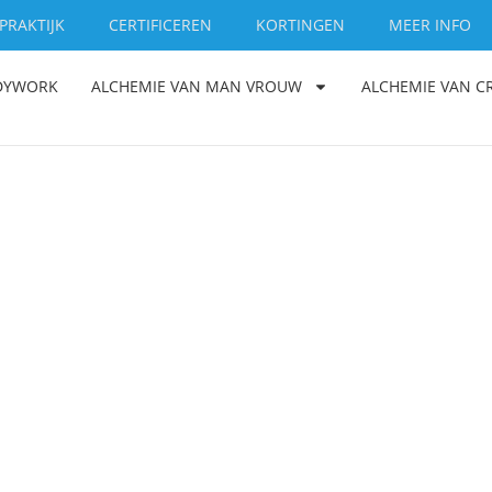
PRAKTIJK
CERTIFICEREN
KORTINGEN
MEER INFO
ODYWORK
ALCHEMIE VAN MAN VROUW
ALCHEMIE VAN C