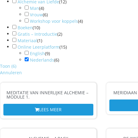
Alchemie van Liefde
(
12
)
Man
(
4
)
Vrouw
(
6
)
Workshop voor koppels
(
4
)
Boeken
(
10
)
Gratis – Introductie
(
2
)
Materiaal
(
1
)
Online Leerplatform
(
15
)
English
(
9
)
Nederlands
(
6
)
Toon
(
6
)
Annuleren
MEDITATIE VAN INNERLIJKE ALCHEMIE –
MERIDIAAN
MODULE 1.
LEES MEER