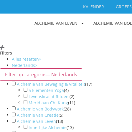
KALENDER
GROEPS
ALCHEMIE VAN LEVEN
ALCHEMIE VAN B
Filters
Alles resetten
×
Nederlands
×
Filter op categorie
— Nederlands
Alchemie van Beweging & Vitaliteit
(
17
)
5 Elementen Yoga
(
4
)
Levenskracht Ritueel
(
2
)
Meridiaan Chi Kung
(
11
)
Alchemie van Bodywork
(
28
)
Alchemie van Creatie
(
5
)
Alchemie van Leven
(
13
)
Innerlijke Alchemie
(
13
)